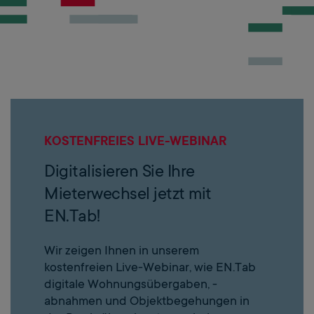
KOSTENFREIES LIVE-WEBINAR
Digitalisieren Sie Ihre
Mieterwechsel jetzt mit
EN.Tab!
Wir zeigen Ihnen in unserem
kostenfreien Live-Webinar, wie EN.Tab
digitale Wohnungsübergaben, -
abnahmen und Objektbegehungen in