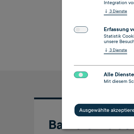
Integration vo
Mauerstraße 53
↓
3
Dienste
10117 Berlin
Telefon: +49 30 18 527-
Erfassung v
E-Mail: info@schlichtung
Statistik Coo
Internet:
www.schlichtu
unsere Besuch
↓
3
Dienste
Alle Dienste
Mit diesem Sch
Ausgewählte akzeptier
Barriere melde