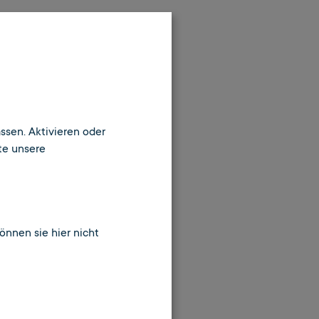
n sind oder keine Antwort
reiheit von
ssen. Aktivieren oder
te unsere
tung von
www.enloc.de
können sie hier nicht
mit Behinderungen