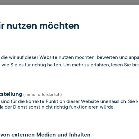
n
wir nutzen möchten
 auf Ihre Anfrage zur Barrierefreiheit nicht zufriede
 an die zuständige Durchsetzungsstelle für Barrieref
den:
, die wir auf dieser Website nutzen möchten, bewerten und anpa
ungsstelle.sachsen.de
wie Sie es für richtig halten.
Um mehr zu erfahren, lesen Sie bit
ei Beschwerden
sein, durch eine unzureichende barrierefreie Gestal
tstellung
(immer erforderlich)
nnen Sie sich an die Schlichtungsstelle BGG
sind für die korrekte Funktion dieser Website unerlässlich. Sie 
da der Dienst sonst nicht richtig funktionieren würde.
ungsgesetz) wenden:
 dem Behindertengleichstellungsgesetz
von externen Medien und Inhalten
r Bundesregierung für die Belange von Menschen 