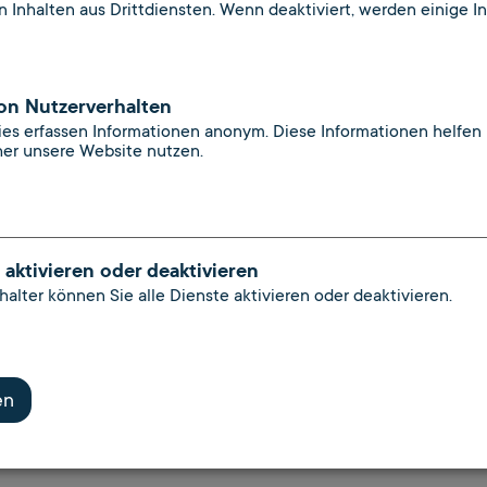
n Inhalten aus Drittdiensten. Wenn deaktiviert, werden einige Inh
2805
on Nutzerverhalten
sstelle-bgg.de
kies erfassen Informationen anonym. Diese Informationen helfen 
ngsstelle-bgg.de
er unsere Website nutzen.
 aktivieren oder deaktivieren
alter können Sie alle Dienste aktivieren oder deaktivieren.
en
n