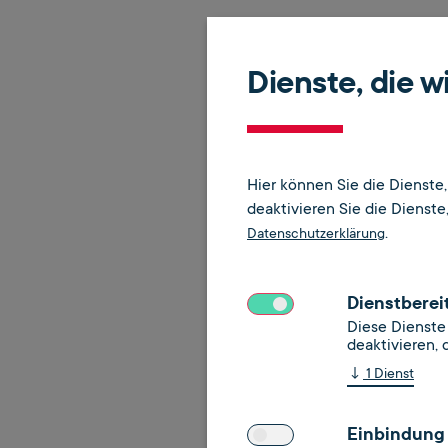
Beschwerdeverfahre
Dienste, die 
Falls Sie mit der Antwort
erhalten, können Sie sich
Informationstechnik wen
Hier können Sie die Dienste
Internet:
www.durchsetz
deaktivieren Sie die Dienste, 
.
Datenschutzerklärung
Schlichtungsstelle b
Sollten Sie der Ansicht 
Dienstberei
benachteiligt zu sein, kö
Diese Dienste 
deaktivieren, 
(Behindertengleichstell
↓
1
Dienst
Schlichtungsstelle nach
Einbindung 
bei dem Beauftragten de