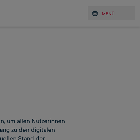
uche
MENÜ
Menü öffnen
g
en, um allen Nutzerinnen
ang zu den digitalen
uellen Stand der