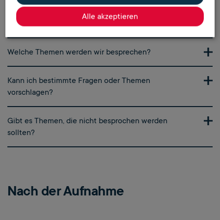
Inhaltliche Fragen
Lediglich für das Thumbnail benötigen wir ein
Alle akzeptieren
Foto von dir als Speaker.
Welche Themen werden wir besprechen?
Die Hauptthemen des Podcasts werden dir im
Kann ich bestimmte Fragen oder Themen
Voraus mitgeteilt bzw. über den
Fragebogen
vorschlagen?
erfasst. Falls du bestimmte Themen einbringen
möchtest, lass uns das vorher wissen. Es gibt
Ja, wir freuen uns, wenn Gäste Vorschläge
Gibt es Themen, die nicht besprochen werden
natürlich auch Raum für spontane Gespräche.
machen oder bestimmte Punkte ansprechen
sollten?
möchten, die ihnen wichtig sind.
Falls es sensible Themen gibt, die du nicht
besprechen möchtest, lass uns das im Vorfeld
wissen. Wir respektieren deine Grenzen.
Nach der Aufnahme