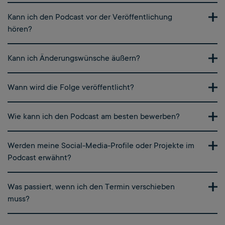
Kann ich den Podcast vor der Veröffentlichung
hören?
Ja, wir schicken dir einen Vorab-Mitschnitt, damit
Kann ich Änderungswünsche äußern?
du ihn prüfen und uns Rückmeldung geben
kannst.
Natürlich! Sollten bestimmte Passagen
Wann wird die Folge veröffentlicht?
herausgeschnitten werden, lass es uns wissen.
Wir möchten, dass du mit dem Endergebnis
Wir informieren dich rechtzeitig über das
Wie kann ich den Podcast am besten bewerben?
einverstanden bist.
Veröffentlichungsdatum. Wir produzieren mit
einem Vorlauf von ca. 1,5 Monaten.
Wir freuen uns, wenn du die Folge über deine
Werden meine Social-Media-Profile oder Projekte im
Social-Media-Kanäle teilst. Gerne senden wir dir
Podcast erwähnt?
spezifisches Material wie Zitate, Grafiken und
Texte bzw. Formulierungshilfen, die du nutzen
Ja, wir freuen uns darauf, dich und deine Arbeit
Was passiert, wenn ich den Termin verschieben
kannst.
vorzustellen. Bitte teile uns im Fragebogen mit,
muss?
welche Links oder Informationen du erwähnt
haben möchtest.