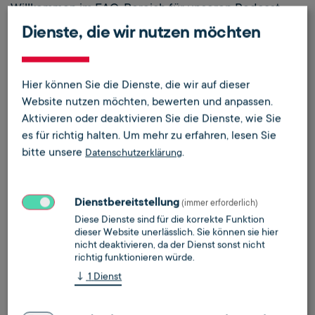
Willkommen im FAQ-Bereich für unseren Podcast
"Was ist mit den Kohlen"
!
Dienste, die wir nutzen möchten
Hier finden Sie Antworten auf die häufigsten Fragen
unserer Gäste rund um den Podcast. Egal, ob es um
Hier können Sie die Dienste, die wir auf dieser
die technische Vorbereitung, den Ablauf der
Website nutzen möchten, bewerten und anpassen.
Aufnahme oder inhaltliche Fragen geht – wir haben
Aktivieren oder deaktivieren Sie die Dienste, wie Sie
alles für Sie zusammengestellt.
es für richtig halten.
Um mehr zu erfahren, lesen Sie
bitte unsere
.
Datenschutzerklärung
Unser Ziel ist es, Ihnen ein reibungsloses und
angenehmes Podcast-Erlebnis zu bieten, damit Sie
sich voll und ganz auf das Gespräch konzentrieren
Dienstbereitstellung
(immer erforderlich)
können. Falls Sie darüber hinaus noch Fragen haben,
Diese Dienste sind für die korrekte Funktion
zögern Sie nicht, uns jederzeit zu kontaktieren!
dieser Website unerlässlich. Sie können sie hier
nicht deaktivieren, da der Dienst sonst nicht
richtig funktionieren würde.
↓
1
Dienst
Allgemeine Fragen