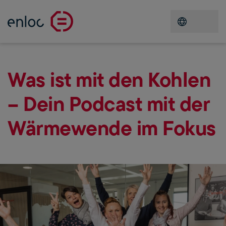
Menü öffn
Was ist mit den Kohlen
– Dein Podcast mit der
Wärmewende im Fokus