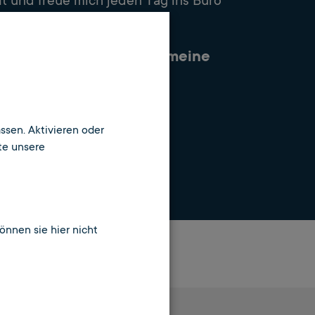
lt und freue mich jeden Tag ins Büro
 (Oliver, 6. Semester)
hme ich dich mit durch meine

ssen. Aktivieren oder
 gern
te unsere
können sie hier nicht