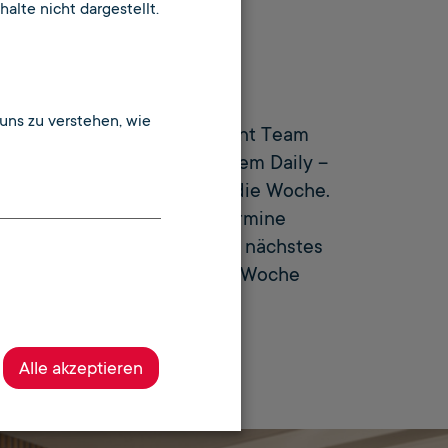
alte nicht dargestellt.
 die Woche
uns zu verstehen, wie
n ich im Business Development Team
Woche startet montags mit dem Daily –
em offiziellen Warm-Up für die Woche.
n Aufgaben, Tickets und Termine
odass ich gleich weiß, was als nächstes
erfekt, um meine eingeteilte Woche
aos versinken zu lassen!
Alle akzeptieren