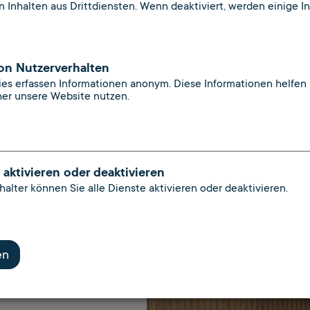
n Inhalten aus Drittdiensten. Wenn deaktiviert, werden einige Inh
Montag
Start in
on Nutzerverhalten
kies erfassen Informationen anonym. Diese Informationen helfen 
Aktuell bi
er unsere Website nutzen.
tätig. Die 
quasi mein
Hier werde
verteilt, s
 aktivieren oder deaktivieren
alter können Sie alle Dienste aktivieren oder deaktivieren.
ansteht. P
nicht im Ch
en