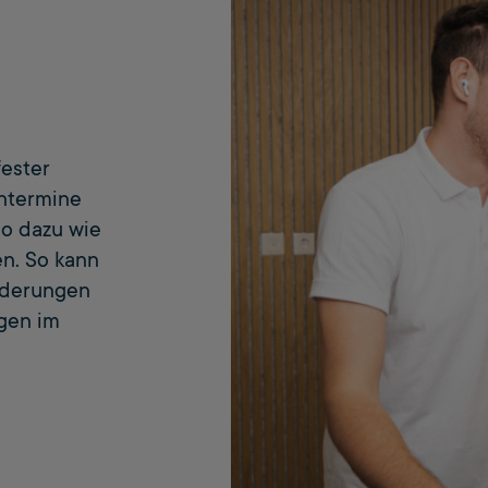
fester
ntermine
o dazu wie
n. So kann
rderungen
gen im