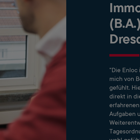
Immo
(B.A.
Dres
"Die Enloc 
mich von B
gefühlt. Hi
direkt in d
erfahrenen
Aufgaben u
Weiterentw
Tagesordnu