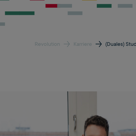
Revolution
Karriere
(Duales) Stu