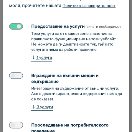
Формуляр за споразумение за обработка на
моля, прочетете нашата
.
Политика за поверителност
поръчки с Enloc Port GmbH
Формуляр за споразумение за обработка на
Предоставяне на услуги
(винаги необходимо)
поръчки с Enloc Squad GmbH
Тези услуги са от съществено значение за
правилното функциониране на този уебсайт.
Не можете да ги деактивирате тук, тъй като
услугата няма да работи правилно.
↓
1
услуга
Вграждане на външни медии и
съдържание
Интеграция на съдържание от външни услуги.
Нашите общи условия
Ако е деактивирано, някои съдържания няма да
се показват.
↓
3
услуги
Общи условия в гражданското и търговското
Проследяване на потребителското
право за битови клиенти (PDF)
поведение