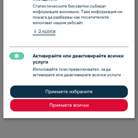
Статистическите бисквитки събират
Общи условия в гражданското и търговското
информация анонимно. Тази информация ни
право за търговски клиенти (PDF)
помага да разберем как посетителите
използват нашия уебсайт.
↓
3
услуги
Активирайте или деактивирайте всички
услуги
Документация за нашите
Използвайте този превключвател, за да
активирате или деактивирате всички услуги.
партньори на пазара
Приемете избраните
Приемете всички
Всички удостоверения