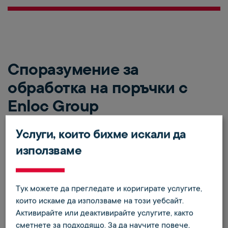
Споразумение за
обработка на поръчки с
Enloc Group
Услуги, които бихме искали да
използваме
Моля, използвайте следните формуляри за
споразумение за обработка на поръчки със
съответната компания.
Тук можете да прегледате и коригирате услугите,
Формуляр за споразумение за обработка на
които искаме да използваме на този уебсайт.
поръчки с Enloc Energy GmbH
Активирайте или деактивирайте услугите, както
сметнете за подходящо.
За да научите повече,