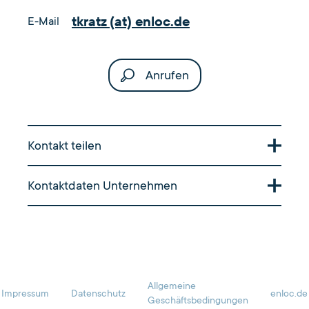
tkratz (at) enloc.de
E-Mail
Anrufen
Kontakt teilen
Scannen Sie den QR Code, um die Visitenkarte
Kontaktdaten Unternehmen
auf Ihr Smartphone zu übertragen.
Postanschrift
Enloc Energy GmbH | GA93622269
CAYA Postbox 951668
96035 Bamberg
Allgemeine
Impressum
Datenschutz
enloc.de
Geschäftsbedingungen
Anschrift