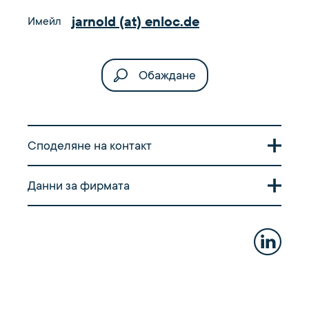
jarnold (at) enloc.de
Имейл
Обаждане
Споделяне на контакт
Сканирайте QR кода, за да прехвърлите
Данни за фирмата
визитната картичка на вашия смартфон.
Пощенски адрес
Enloc Energy GmbH | GA93622269
CAYA Postbox 951668
96035 Bamberg
Адрес