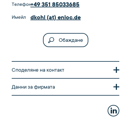
+49 351 85033685
Телефон
dkohl (at) enloc.de
Имейл
Обаждане
Споделяне на контакт
Сканирайте QR кода, за да прехвърлите
Данни за фирмата
визитната картичка на вашия смартфон.
Пощенски адрес
Enloc Energy GmbH | GA93622269
CAYA Postbox 951668
96035 Bamberg